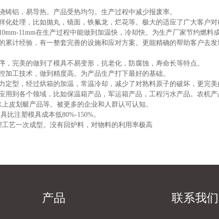
，浇铸铝，易导热。产品受热均匀。生产过程中减少报废率。
多样化处理，比如抛丸，镜面，铁氟龙，烂花等。极大的适应了广大客户对
10mm-11mm在生产过程中能做到加温快，冷却快。为生产厂家节约燃
年的累计经验，有一整套完善的设施和应对方案。更能精确的帮助客户去发
工序，完美的做到了模具不易变形，抗老化，防腐蚀，寿命长等特点。
数控加工技术，做到精度高。为产品生产打下最好的基础。
心力定型，经过烘箱的加温，常温冷却，减少了对熟料原子的破坏，更完美
泛应用到各个领域，比如保温箱产品，军运箱产品，工程污水产品。农机产
水上皮划艇产品等。被更多的企业和人群认可认知。
具比注塑模具成本低80%-150%。
塑工艺一次成型。没有回炉料，对物料的利用率极高
产品
联系我们